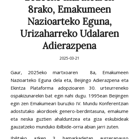
8rako, Emakumeen
Nazioarteko Eguna,
Urizaharreko Udalaren
Adierazpena
2025-03-21
Gaur, 2025eko martxoaren 8a, Emakumeen
Nazioarteko Eguna dela eta, Beijingo Adierazpena eta
Ekintza Plataforma adopzioaren 30. urteurreneko
ospakizunarekin bat egin nahi dugu. 1995ean Beijingen
egin zen Emakumeari buruzko IV. Mundu Konferentzian
adostutako akordioek genero-berdintasuna, emakume
eta neska guztien ahalduntzea eta giza eskubideak
gauzatzeko munduko ibilbide-orria abian jarri zuten.
Ibilitako azken 3 hamarkadetan aurrerapauso