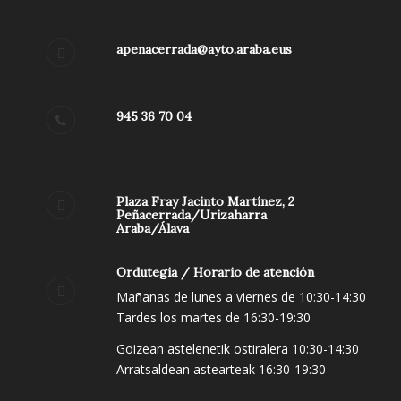
apenacerrada@ayto.araba.eus
945 36 70 04
Plaza Fray Jacinto Martínez, 2
Peñacerrada/Urizaharra
Araba/Álava
Ordutegia / Horario de atención
Mañanas de lunes a viernes de 10:30-14:30
Tardes los martes de 16:30-19:30
Goizean astelenetik ostiralera 10:30-14:30
Arratsaldean astearteak 16:30-19:30