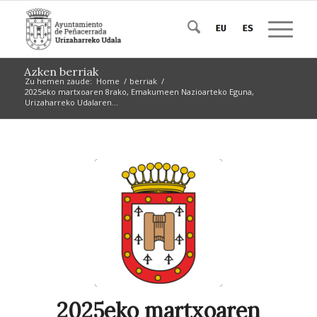
Azken berriak
Zu hemen zaude:
Home
/
berriak
/
2025eko martxoaren 8rako, Emakumeen Nazioarteko Eguna,
Urizaharreko Udalaren...
2025eko martxoaren