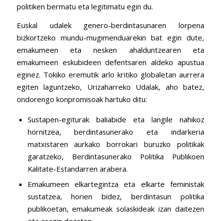
politiken bermatu eta legitimatu egin du.
Euskal udalek genero-berdintasunaren lorpena
bizkortzeko mundu-mugimenduarekin bat egin dute,
emakumeen eta nesken ahalduntzearen eta
emakumeen eskubideen defentsaren aldeko apustua
eginez. Tokiko eremutik arlo kritiko globaletan aurrera
egiten laguntzeko, Urizaharreko Udalak, aho batez,
ondorengo konpromisoak hartuko ditu:
Sustapen-egiturak baliabide eta langile nahikoz
hornitzea, berdintasunerako eta indarkeria
matxistaren aurkako borrokari buruzko politikak
garatzeko, Berdintasunerako Politika Publikoen
Kalitate-Estandarren arabera.
Emakumeen elkartegintza eta elkarte feministak
sustatzea, horien bidez, berdintasun politika
publikoetan, emakumeak solaskideak izan daitezen
eta eragin dezaten.