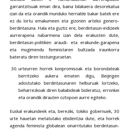
garrantzitsuak eman dira, baina bilakaera desorekatua
izan da eta oraindik munduko herrialde bakar batek ere
ez du lortu emakumeen eta gizonen arteko genero-
berdintasuna. Hala eta guztiz ere, berdintasun-indizeek
aurrerapena nabarmena izan dela erakusten dute,
berdintasun-politiken araudi- eta erakunde-garapena
eta mugimendu feministaren bultzada iraunkorra
bateratu diren testuinguruetan.
urteurren horrek konpromisoak eta borondateak
berritzeko aukera ematen digu, Beijingen
adostutako berdintasunaren helburuak lortzeko,
beharrezkoak diren baliabideak bideratuz, erronkei
eta oraindik dirauten oztopoei aurre egiteko.
Euskal erakundeek eta, bereziki, tokiko gobernuek, 30
urte hauetan metatutako ebidentzia dute, eta horrek
agenda feminista globalean oinarritutako berdintasun-