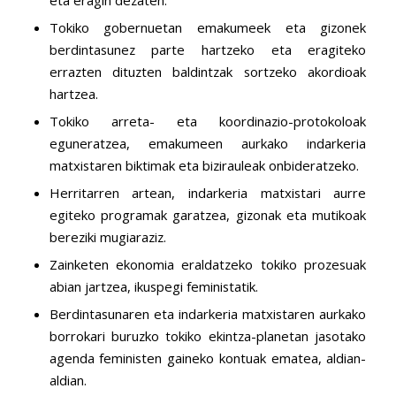
Tokiko gobernuetan emakumeek eta gizonek
berdintasunez parte hartzeko eta eragiteko
errazten dituzten baldintzak sortzeko akordioak
hartzea.
Tokiko arreta- eta koordinazio-protokoloak
eguneratzea, emakumeen aurkako indarkeria
matxistaren biktimak eta bizirauleak onbideratzeko.
Herritarren artean, indarkeria matxistari aurre
egiteko programak garatzea, gizonak eta mutikoak
bereziki mugiaraziz.
Zainketen ekonomia eraldatzeko tokiko prozesuak
abian jartzea, ikuspegi feministatik.
Berdintasunaren eta indarkeria matxistaren aurkako
borrokari buruzko tokiko ekintza-planetan jasotako
agenda feministen gaineko kontuak ematea, aldian-
aldian.