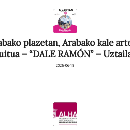
abako plazetan, Arabako kale art
kuitua – “DALE RAMÓN” – Uztaila
2026-06-18