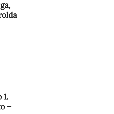
ga,
rolda
 1.
ko –