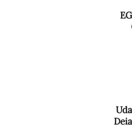
EG
Uda
Deia