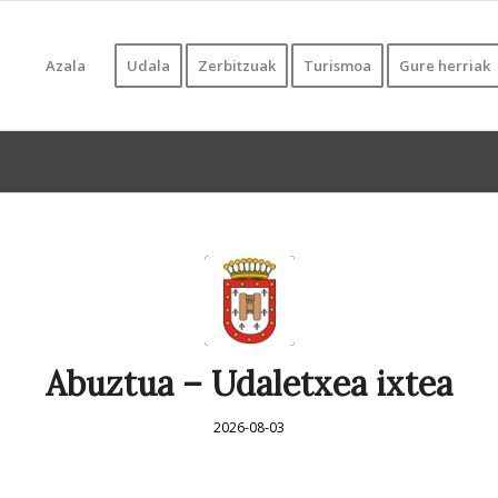
Azala
Udala
Zerbitzuak
Turismoa
Gure herriak
Abuztua – Udaletxea ixtea
2026-08-03