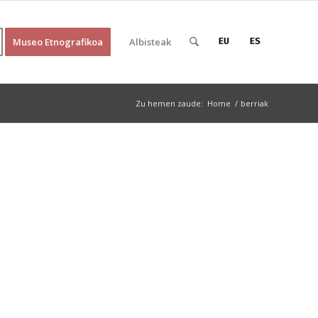
Museo Etnografikoa
Albisteak
Zu hemen zaude:
Home
/
berriak