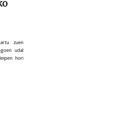
ko
nartu zuen
agoen udal
leipen hori