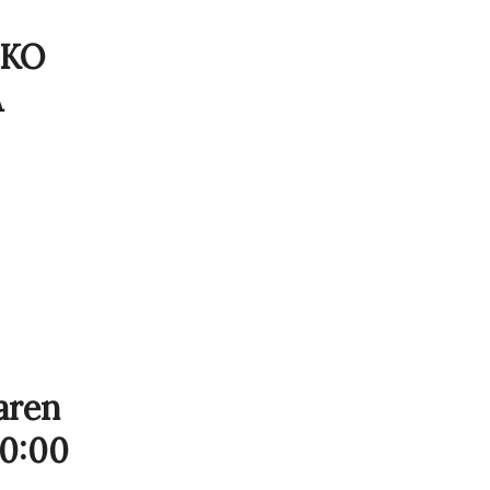
EKO
A
aren
20:00