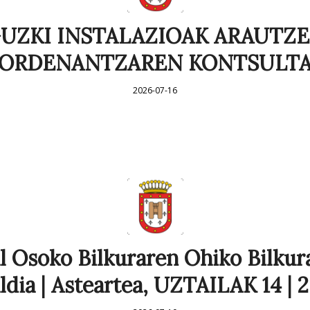
UZKI INSTALAZIOAK ARAUTZ
ORDENANTZAREN KONTSULT
2026-07-16
l Osoko Bilkuraren Ohiko Bilkur
ldia | Asteartea, UZTAILAK 14 | 