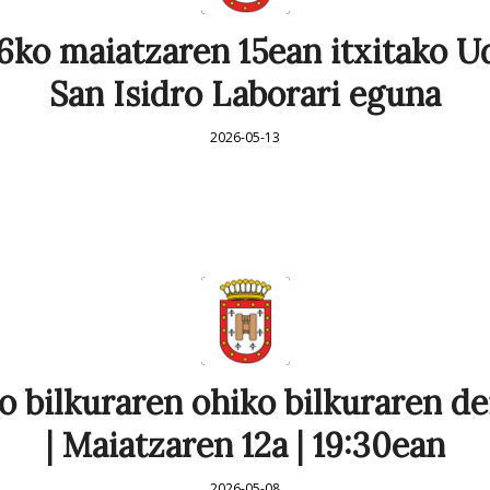
6ko maiatzaren 15ean itxitako Ud
San Isidro Laborari eguna
2026-05-13
 bilkuraren ohiko bilkuraren de
| Maiatzaren 12a | 19:30ean
2026-05-08