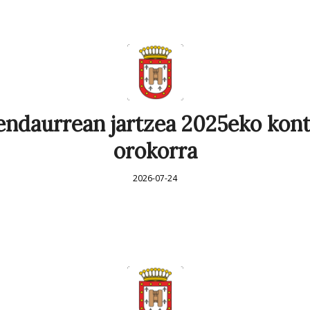
endaurrean jartzea 2025eko kon
orokorra
2026-07-24