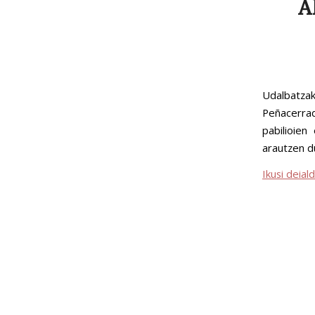
A
Udalbatza
Peñacerra
pabilioien
arautzen 
Ikusi deia