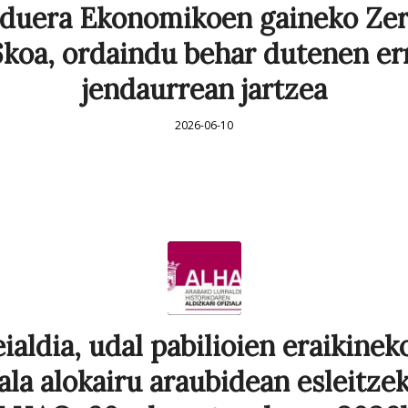
rduera Ekonomikoen gaineko Zer
koa, ordaindu behar dutenen er
jendaurrean jartzea
2026-06-10
ialdia, udal pabilioien eraikineko
ala alokairu araubidean esleitze