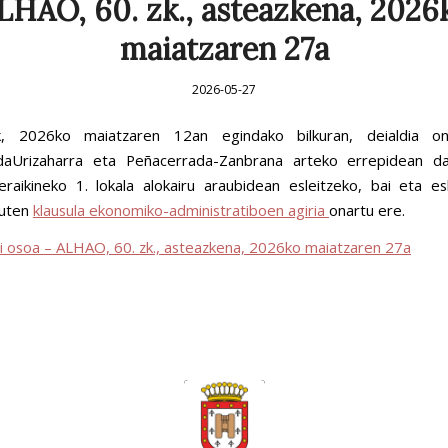
LHAO, 60. zk., asteazkena, 2026
maiatzaren 27a
2026-05-27
k, 2026ko maiatzaren 12an egindako bilkuran, deialdia o
daUrizaharra eta Peñacerrada-Zanbrana arteko errepidean d
 eraikineko 1. lokala alokairu araubidean esleitzeko, bai eta es
duten
klausula ekonomiko-administratiboen agiria
onartu ere.
ldi osoa – ALHAO, 60. zk., asteazkena, 2026ko maiatzaren 27a