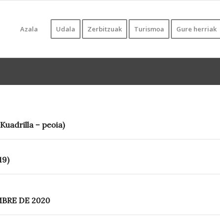
Azala
Udala
Zerbitzuak
Turismoa
Gure herriak
uadrilla – peoia)
19)
BRE DE 2020