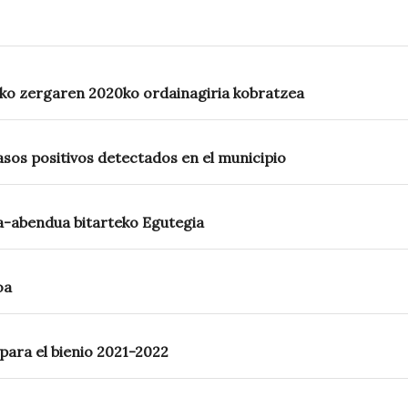
eko zergaren 2020ko ordainagiria kobratzea
os positivos detectados en el municipio
a-abendua bitarteko Egutegia
oa
para el bienio 2021-2022