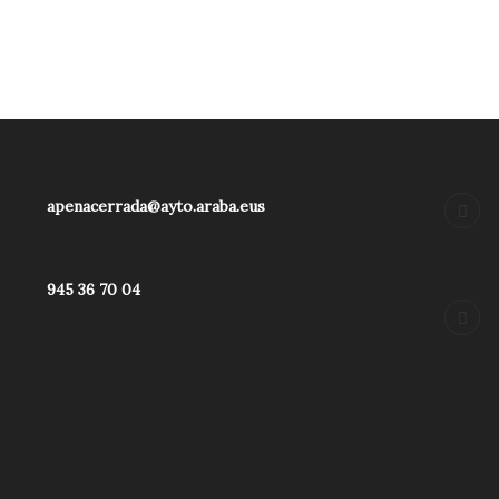
apenacerrada@ayto.araba.eus
945 36 70 04