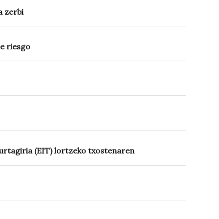
 zerbi
e riesgo
urtagiria (EIT) lortzeko txostenaren