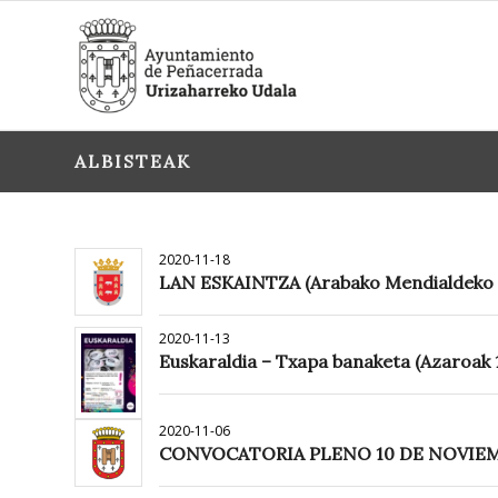
ALBISTEAK
2020-11-18
LAN ESKAINTZA (Arabako Mendialdeko K
2020-11-13
Euskaraldia – Txapa banaketa (Azaroak 
2020-11-06
CONVOCATORIA PLENO 10 DE NOVIEM