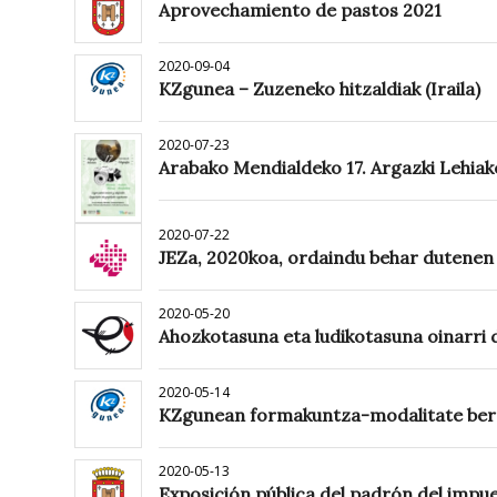
Aprovechamiento de pastos 2021
2020-09-04
KZgunea – Zuzeneko hitzaldiak (Iraila)
2020-07-23
Arabako Mendialdeko 17. Argazki Lehiak
2020-07-22
JEZa, 2020koa, ordaindu behar dutenen
2020-05-20
Ahozkotasuna eta ludikotasuna oinarri d
2020-05-14
KZgunean formakuntza-modalitate berri
2020-05-13
Exposición pública del padrón del impu