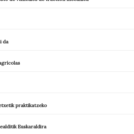
i da
agrícolas
xetik praktikatzeko
ealditik Euskaraldira