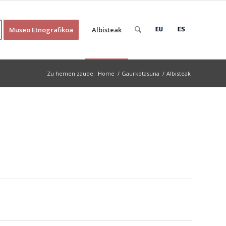
Museo Etnografikoa
Albisteak
Zu hemen zaude:
Home
/
Gaurkotasuna
/
Albisteak