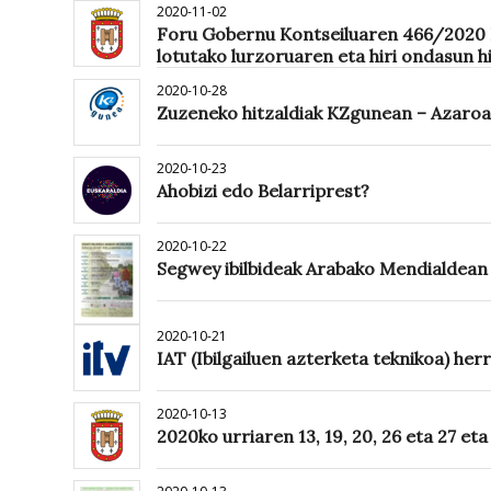
2020-11-02
Foru Gobernu Kontseiluaren 466/2020 Er
lotutako lurzoruaren eta hiri ondasun h
2020-10-28
Zuzeneko hitzaldiak KZgunean – Azaroa
2020-10-23
Ahobizi edo Belarriprest?
2020-10-22
Segwey ibilbideak Arabako Mendialdean
2020-10-21
IAT (Ibilgailuen azterketa teknikoa) her
2020-10-13
2020ko urriaren 13, 19, 20, 26 eta 27 et