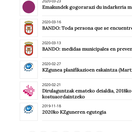
2020-03-23
Emakundek gogorarazi du indarkeria mat
2020-03-16
BANDO: Toda persona que se encuentre 
2020-03-13
BANDO: medidas municipales en preven
2020-02-27
KZgunea planifikazioen eskaintza (Mart
2020-02-21
Dirulaguntzak emateko deialdia, 2018ko 
kostuaordaintzeko
2019-11-18
2020ko KZguneren egutegia