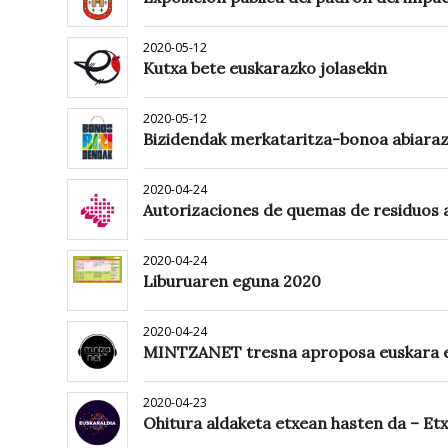
2020-05-12
Kutxa bete euskarazko jolasekin
2020-05-12
Bizidendak merkataritza-bonoa abiaraz
2020-04-24
Autorizaciones de quemas de residuos 
2020-04-24
Liburuaren eguna 2020
2020-04-24
MINTZANET tresna aproposa euskara et
2020-04-23
Ohitura aldaketa etxean hasten da – Etx