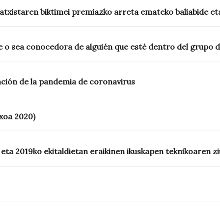
xistaren biktimei premiazko arreta emateko baliabide eta
o sea conocedora de alguién que esté dentro del grupo d
ción de la pandemia de coronavirus
xoa 2020)
eta 2019ko ekitaldietan eraikinen ikuskapen teknikoaren zi