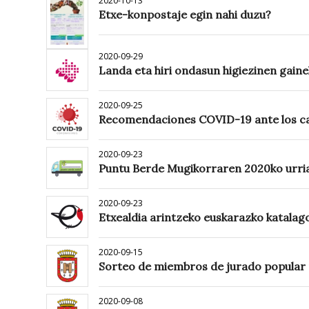
2020-10-13
Etxe-konpostaje egin nahi duzu?
2020-09-29
Landa eta hiri ondasun higiezinen gain
2020-09-25
Recomendaciones COVID-19 ante los cas
2020-09-23
Puntu Berde Mugikorraren 2020ko urri
2020-09-23
Etxealdia arintzeko euskarazko katalag
2020-09-15
Sorteo de miembros de jurado popular 
2020-09-08