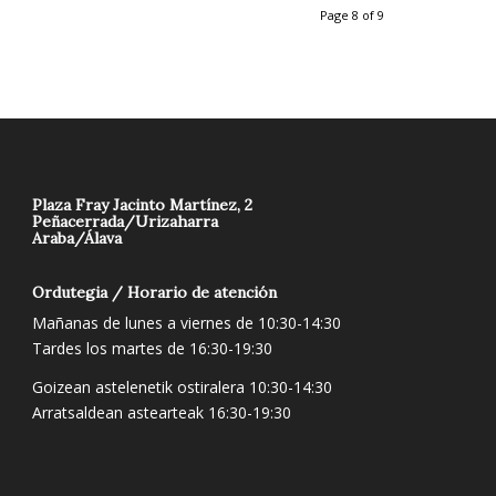
Page 8 of 9
Plaza Fray Jacinto Martínez, 2
Peñacerrada/Urizaharra
Araba/Álava
Ordutegia / Horario de atención
Mañanas de lunes a viernes de 10:30-14:30
Tardes los martes de 16:30-19:30
Goizean astelenetik ostiralera 10:30-14:30
Arratsaldean astearteak 16:30-19:30