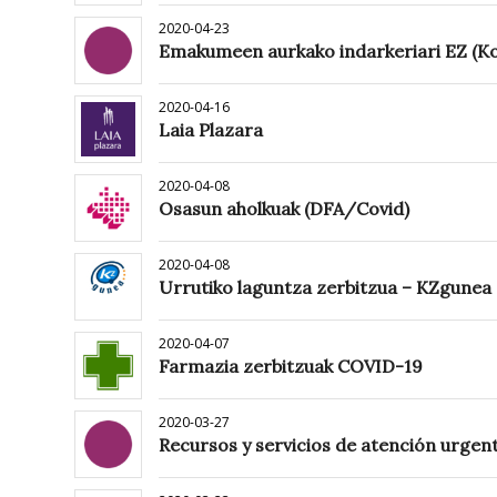
2020-04-23
Emakumeen aurkako indarkeriari EZ (Kor
2020-04-16
Laia Plazara
2020-04-08
Osasun aholkuak (DFA/Covid)
2020-04-08
Urrutiko laguntza zerbitzua – KZgunea
2020-04-07
Farmazia zerbitzuak COVID-19
2020-03-27
Recursos y servicios de atención urgent