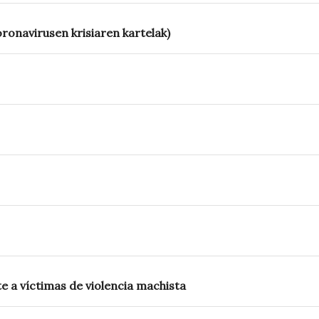
onavirusen krisiaren kartelak)
e a víctimas de violencia machista