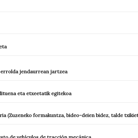
eta
 errolda jendaurrean jartzea
ituena eta etxeetatik egitekoa
a (Zuzeneko formakuntza, bideo-deien bidez, talde txikie
esto de vehículos de tracción mecánica