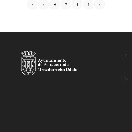
«
‹
6
7
8
9
›