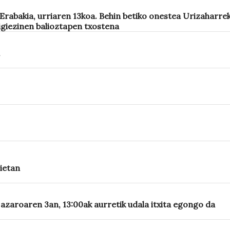
abakia, urriaren 13koa. Behin betiko onestea Urizaharrek
igiezinen balioztapen txostena
rietan
a azaroaren 3an, 13:00ak aurretik udala itxita egongo da