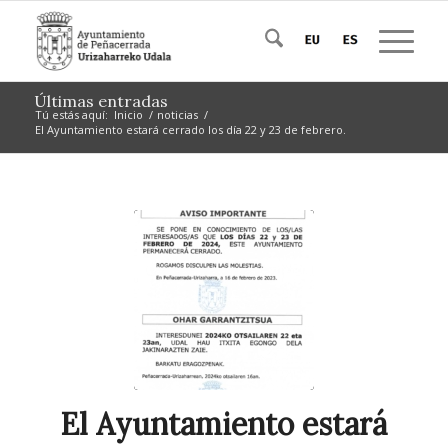
Últimas entradas
Tú estás aquí:
Inicio
/
noticias
/
El Ayuntamiento estará cerrado los día 22 y 23 de febrero.
El Ayuntamiento estará