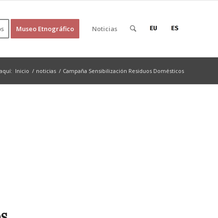
os
Museo Etnográfico
Noticias
aquí:
Inicio
/
noticias
/
Campaña Sensibilización Residuos Domésticos
os