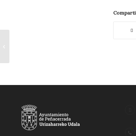
Comparti
Ayuntamiento cerrado
19 de marzo a partir
de las 11:30. Jueves a
la tarde a...