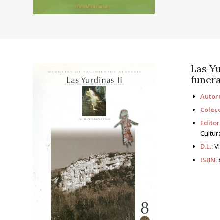
Las Yu
funera
Autore
Colecc
Editor
Cultur
D.L.:
VI
ISBN:
8