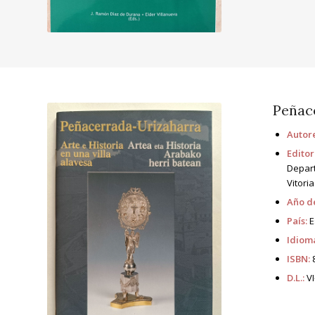
Peñace
Autore
Editor
Depart
Vitoria
Año de
País:
E
Idiom
ISBN:
8
D.L.:
VI