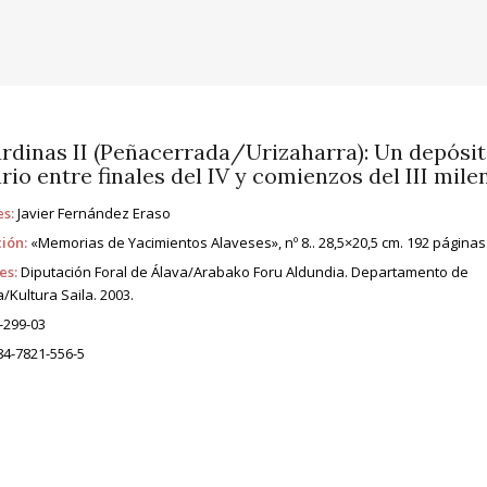
rdinas II (Peñacerrada/Urizaharra): Un depósi
rio entre finales del IV y comienzos del III mile
s:
Javier Fernández Eraso
ión:
«Memorias de Yacimientos Alaveses», nº 8.. 28,5×20,5 cm. 192 páginas.
es:
Diputación Foral de Álava/Arabako Foru Aldundia. Departamento de
a/Kultura Saila. 2003.
-299-03
4-7821-556-5