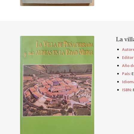
La vil
Autore
Editor
Año de
País:
E
Idiom
ISBN:
8