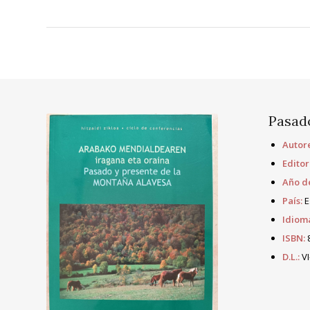
Pasado
Autore
Editor
Año de
País:
E
Idiom
ISBN:
8
D.L.:
VI